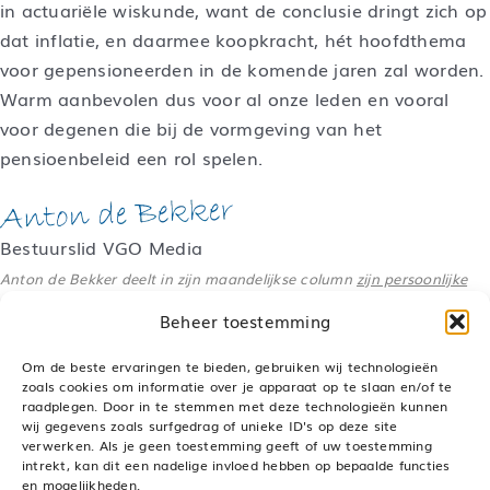
in actuariële wiskunde, want de conclusie dringt zich op
dat inflatie, en daarmee koopkracht, hét hoofdthema
voor gepensioneerden in de komende jaren zal worden.
Warm aanbevolen dus voor al onze leden en vooral
voor degenen die bij de vormgeving van het
pensioenbeleid een rol spelen.
Bestuurslid VGO Media
Anton de Bekker deelt in zijn maandelijkse column
zijn persoonlijke
visie
over actuele pensioenonderwerpen.
Beheer toestemming
Om de beste ervaringen te bieden, gebruiken wij technologieën
zoals cookies om informatie over je apparaat op te slaan en/of te
raadplegen. Door in te stemmen met deze technologieën kunnen
Deel dit bericht, kies je platform!
wij gegevens zoals surfgedrag of unieke ID's op deze site
verwerken. Als je geen toestemming geeft of uw toestemming
LinkedIn
WhatsApp
Pinterest
E-
mail
intrekt, kan dit een nadelige invloed hebben op bepaalde functies
en mogelijkheden.