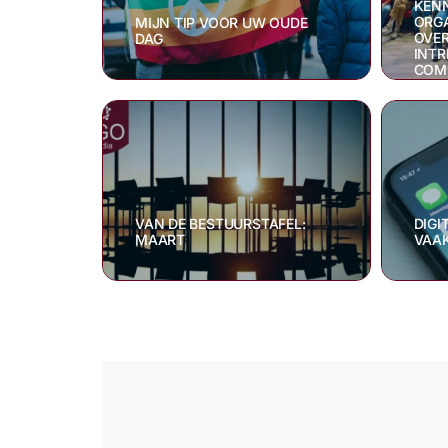
KEN
ORGA
MIJN TIP VOOR UW OUDE
OVER
DAG
INTR
COM
VAN DE BESTUURSTAFEL:
DIGI
MAART
VAAK