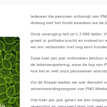
Iedereen die pensioen ontvangt van PN
dialoog met het fonds bewaken we de 
Onze vereniging telt zo’n 2.000 leden. 
groeit in politieke kracht en invloed
we ons verbonden met nog eens honder
Twee keer per jaar ontmoeten bestuur en
de ledenvergadering, waar de top van P
hoe het er met onze pensioenen voorsta
g
Via de Koepel bieden we ook diensten e
verantwoordingsorgaan van PNO Media 
g
Vier keer per jaar geven we een magazi
e...
vereniging en pensioenzaken ook veel an