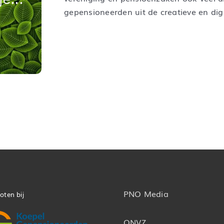
gepensioneerden uit de creatieve en digit
PNO Media
oten bij
ONVZ