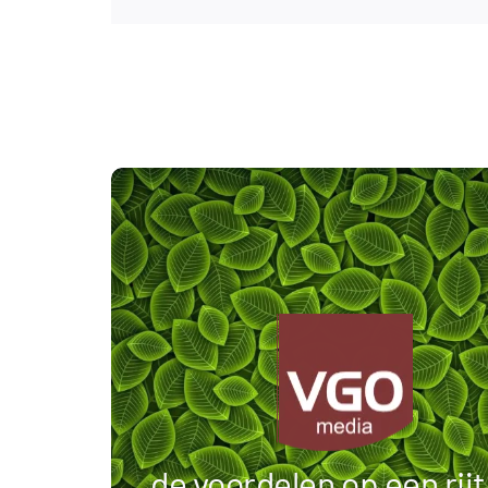
iedereen kan lid
worden
2 X ledenvergaderin
producten met kortin
de voordelen op een rijtj