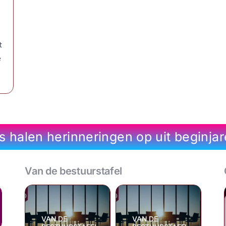
s
t
e
 halen herinneringen op uit beginjare
Van de bestuurstafel
VAN DE
VAN DE