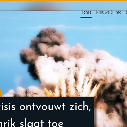
Home
Nieuws & Info
isis ontvouwt zich,
hrik slaat toe