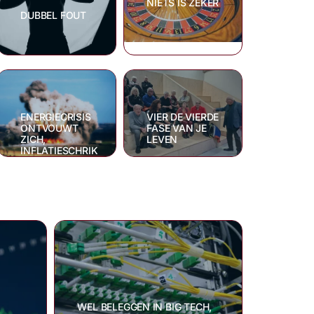
NIETS IS ZEKER
DUBBEL FOUT
VIER DE VIERDE
ENERGIECRISIS
FASE VAN JE
ONTVOUWT
LEVEN
ZICH,
INFLATIESCHRIK
SLAAT TOE
WEL BELEGGEN IN BIG TECH,