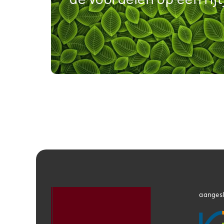
4 X Recorder
magazine
aangesl