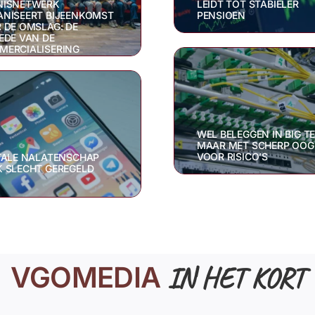
NISNETWERK
LEIDT TOT STABIELER
NISEERT BIJEENKOMST
PENSIOEN
 DE OMSLAG: DE
EDE VAN DE
MERCIALISERING
WEL BELEGGEN IN BIG T
MAAR MET SCHERP OOG
VOOR RISICO’S
TALE NALATENSCHAP
 SLECHT GEREGELD
VGOMEDIA
IN HET KORT