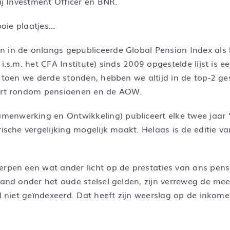
bij Investment Officer en BNR.
mooie plaatjes…
 in de onlangs gepubliceerde Global Pension Index als h
.s.m. het CFA Institute) sinds 2009 opgestelde lijst is ee
0, toen we derde stonden, hebben we altijd in de top-2 
oort rondom pensioenen en de AOW.
enwerking en Ontwikkeling) publiceert elke twee jaar ‘
rische vergelijking mogelijk maakt. Helaas is de editie 
erpen een wat ander licht op de prestaties van ons pens
 land onder het oude stelsel gelden, zijn verreweg de me
al niet geïndexeerd. Dat heeft zijn weerslag op de inkom