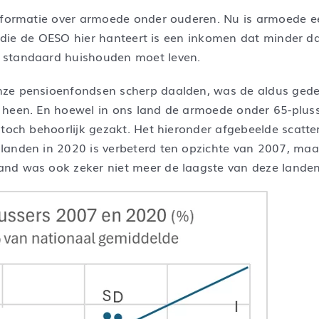
nformatie over armoede onder ouderen. Nu is armoede een
ie die de OESO hier hanteert is een inkomen dat minder d
 standaard huishouden moet leven.
nze pensioenfondsen scherp daalden, was de aldus gede
heen. En hoewel in ons land de armoede onder 65-plusse
toch behoorlijk gezakt. Het hieronder afgebeelde scatter
anden in 2020 is verbeterd ten opzichte van 2007, maar 
nd was ook zeker niet meer de laagste van deze landen