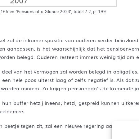
 165 en ‘Pensions at a Glance 2023’, tabel 7.2, p. 199
l zal de inkomenspositie van ouderen verder beïnvloede
en aanpassen, is het waarschijnlijk dat het pensioenve
al worden belegd. Ouderen resteert immers weinig tijd om
 deel van het vermogen zal worden belegd in obligaties. 
een hele poos uiterst laag of zelfs negatief is. Als dat z
 worden miniem. Zo krijgen pensionado’s de komende jar
n hun buffer hetzij ineens, hetzij gespreid kunnen uitke
deelnemers
n beetje tegen zit, zal een nieuwe regering aan de AOW 