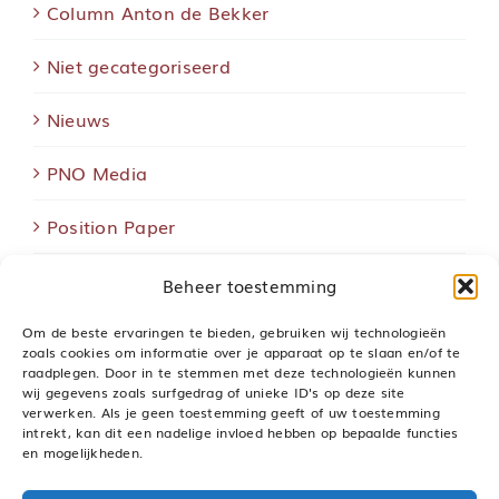
Column Anton de Bekker
Niet gecategoriseerd
Nieuws
PNO Media
Position Paper
Van de bestuurstafel
Beheer toestemming
Verkiezingen VO
Om de beste ervaringen te bieden, gebruiken wij technologieën
zoals cookies om informatie over je apparaat op te slaan en/of te
raadplegen. Door in te stemmen met deze technologieën kunnen
VVG PGB
wij gegevens zoals surfgedrag of unieke ID's op deze site
verwerken. Als je geen toestemming geeft of uw toestemming
intrekt, kan dit een nadelige invloed hebben op bepaalde functies
Zwarte zwanen
en mogelijkheden.