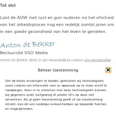
Tot slot
Laat de AOW met rust en gun ouderen na het afscheid
van het arbeidsproces nog een redelijk aantal jaren om
in een goede gezondheid van het leven te genieten.
Bestuurslid VGO Media
Anton de Bekker deelt in zijn maandelijkse column
zijn persoonlijke
visie
over actuele pensioenonderwerpen.
Beheer toestemming
Om de beste ervaringen te bieden, gebruiken wij technologieën
zoals cookies om informatie over je apparaat op te slaan en/of te
raadplegen. Door in te stemmen met deze technologieën kunnen
Deel dit bericht, kies je platform!
wij gegevens zoals surfgedrag of unieke ID's op deze site
verwerken. Als je geen toestemming geeft of uw toestemming
LinkedIn
WhatsApp
Pinterest
E-
mail
intrekt, kan dit een nadelige invloed hebben op bepaalde functies
en mogelijkheden.