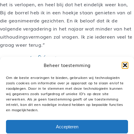
het is verlopen, en heel blij dat het eindelijk weer kon,
Bij de borrel heb ik in een hoekje staan genieten van al
die geanimeerde gezichten. En ik beloof dat ik de
volgende vergadering in het najaar wat minder van het
uithoudingsvermogen zal vragen. Ik zie iedereen veel te
graag weer terug.”
Beheer toestemming
Om de beste ervaringen te bieden, gebruiken wij technologieën
zoals cookies om informatie over je apparaat op te slaan en/of te
raadplegen. Door in te stemmen met deze technologieën kunnen
Deel dit bericht, kies je platform!
wij gegevens zoals surfgedrag of unieke ID's op deze site
verwerken. Als je geen toestemming geeft of uw toestemming
LinkedIn
WhatsApp
Pinterest
E-
mail
intrekt, kan dit een nadelige invloed hebben op bepaalde functies
en mogelijkheden.
Accepteren