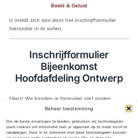
Beeld & Geluid
U meldt zich aan door het inschrijfformulier
hieronder in te vullen.
Inschrijfformulier
Bijeenkomst
Hoofdafdeling Ontwerp
Oeps! We konden je formulier niet vinden.
Beheer toestemming
Om de beste ervaringen te bieden, gebruiken wij technologieën
zoals cookies om informatie over je apparaat op te slaan en/of te
raadplegen. Door in te stemmen met deze technologieën kunnen
Deel dit bericht, kies je platform!
wij gegevens zoals surfgedrag of unieke ID's op deze site