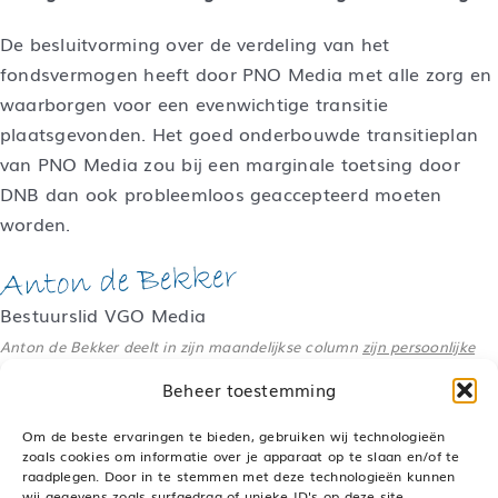
De besluitvorming over de verdeling van het
fondsvermogen heeft door PNO Media met alle zorg en
waarborgen voor een evenwichtige transitie
plaatsgevonden. Het goed onderbouwde transitieplan
van PNO Media zou bij een marginale toetsing door
DNB dan ook probleemloos geaccepteerd moeten
worden.
Bestuurslid VGO Media
Anton de Bekker deelt in zijn maandelijkse column
zijn persoonlijke
visie
over actuele pensioenonderwerpen.
Beheer toestemming
Om de beste ervaringen te bieden, gebruiken wij technologieën
zoals cookies om informatie over je apparaat op te slaan en/of te
raadplegen. Door in te stemmen met deze technologieën kunnen
Deel dit bericht, kies je platform!
wij gegevens zoals surfgedrag of unieke ID's op deze site