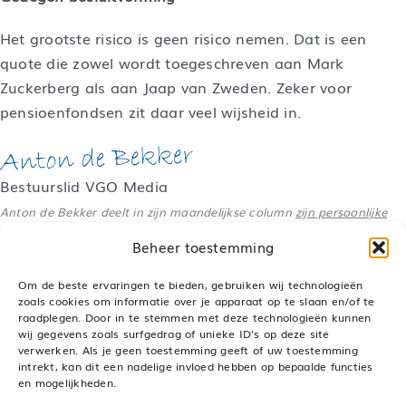
Het grootste risico is geen risico nemen. Dat is een
quote die zowel wordt toegeschreven aan Mark
Zuckerberg als aan Jaap van Zweden. Zeker voor
pensioenfondsen zit daar veel wijsheid in.
Bestuurslid VGO Media
Anton de Bekker deelt in zijn maandelijkse column
zijn persoonlijke
visie
over actuele pensioenonderwerpen.
Beheer toestemming
Om de beste ervaringen te bieden, gebruiken wij technologieën
zoals cookies om informatie over je apparaat op te slaan en/of te
raadplegen. Door in te stemmen met deze technologieën kunnen
Deel dit bericht, kies je platform!
wij gegevens zoals surfgedrag of unieke ID's op deze site
verwerken. Als je geen toestemming geeft of uw toestemming
LinkedIn
WhatsApp
Pinterest
E-
mail
intrekt, kan dit een nadelige invloed hebben op bepaalde functies
en mogelijkheden.