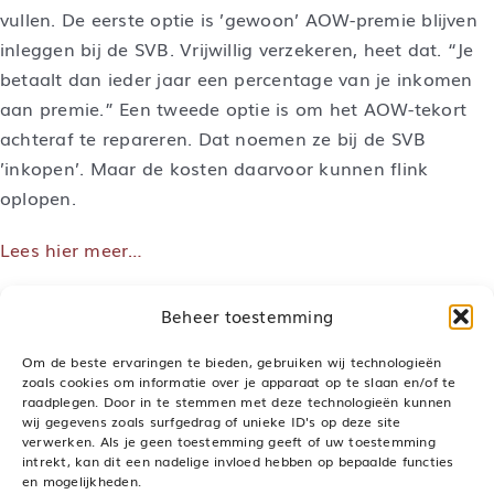
vullen. De eerste optie is ’gewoon’ AOW-premie blijven
inleggen bij de SVB. Vrijwillig verzekeren, heet dat. “Je
betaalt dan ieder jaar een percentage van je inkomen
aan premie.” Een tweede optie is om het AOW-tekort
achteraf te repareren. Dat noemen ze bij de SVB
’inkopen’. Maar de kosten daarvoor kunnen flink
oplopen.
Lees hier meer…
Beheer toestemming
Om de beste ervaringen te bieden, gebruiken wij technologieën
zoals cookies om informatie over je apparaat op te slaan en/of te
raadplegen. Door in te stemmen met deze technologieën kunnen
Deel dit bericht, kies je platform!
wij gegevens zoals surfgedrag of unieke ID's op deze site
verwerken. Als je geen toestemming geeft of uw toestemming
LinkedIn
WhatsApp
Pinterest
E-
mail
intrekt, kan dit een nadelige invloed hebben op bepaalde functies
en mogelijkheden.