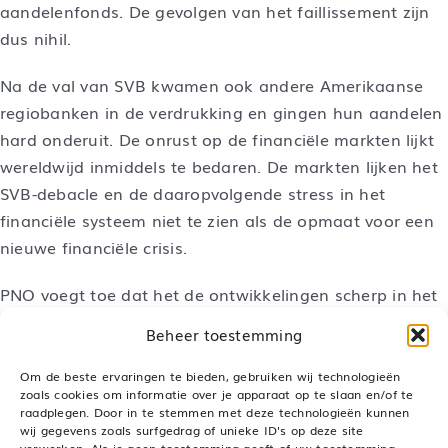
aandelenfonds. De gevolgen van het faillissement zijn
dus nihil.
Na de val van SVB kwamen ook andere Amerikaanse
regiobanken in de verdrukking en gingen hun aandelen
hard onderuit. De onrust op de financiële markten lijkt
wereldwijd inmiddels te bedaren. De markten lijken het
SVB-debacle en de daaropvolgende stress in het
financiële systeem niet te zien als de opmaat voor een
nieuwe financiële crisis.
PNO voegt toe dat het de ontwikkelingen scherp in het
oog houdt, en passend zal reageren als dat nodig is.
Beheer toestemming
Om de beste ervaringen te bieden, gebruiken wij technologieën
zoals cookies om informatie over je apparaat op te slaan en/of te
raadplegen. Door in te stemmen met deze technologieën kunnen
Deel dit bericht, kies je platform!
wij gegevens zoals surfgedrag of unieke ID's op deze site