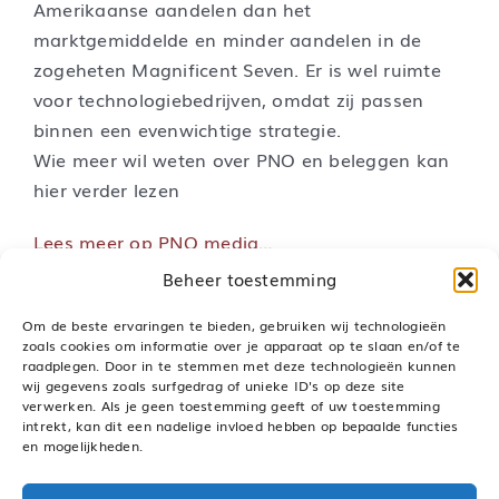
Amerikaanse aandelen dan het
marktgemiddelde en minder aandelen in de
zogeheten Magnificent Seven. Er is wel ruimte
voor technologiebedrijven, omdat zij passen
binnen een evenwichtige strategie.
Wie meer wil weten over PNO en beleggen kan
hier verder lezen
Lees meer op PNO media…
Beheer toestemming
Om de beste ervaringen te bieden, gebruiken wij technologieën
zoals cookies om informatie over je apparaat op te slaan en/of te
raadplegen. Door in te stemmen met deze technologieën kunnen
Deel dit bericht, kies je platform!
wij gegevens zoals surfgedrag of unieke ID's op deze site
verwerken. Als je geen toestemming geeft of uw toestemming
LinkedIn
WhatsApp
Pinterest
E-
mail
intrekt, kan dit een nadelige invloed hebben op bepaalde functies
en mogelijkheden.