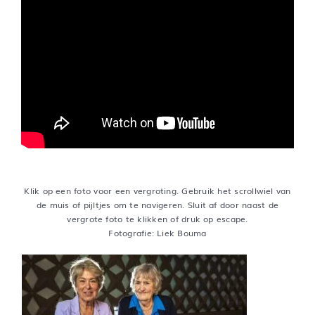
Klik op een foto voor een vergroting. Gebruik het scrollwiel van
de muis of pijltjes om te navigeren. Sluit af door naast de
vergrote foto te klikken of druk op escape.
Fotografie: Liek Bouma