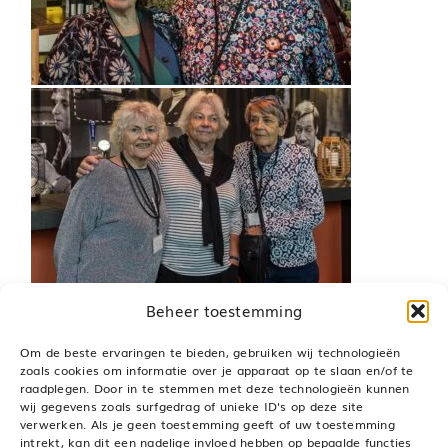
Beheer toestemming
Om de beste ervaringen te bieden, gebruiken wij technologieën
zoals cookies om informatie over je apparaat op te slaan en/of te
raadplegen. Door in te stemmen met deze technologieën kunnen
Deel dit bericht, kies je platform!
wij gegevens zoals surfgedrag of unieke ID's op deze site
verwerken. Als je geen toestemming geeft of uw toestemming
LinkedIn
WhatsApp
Pinterest
E-
intrekt, kan dit een nadelige invloed hebben op bepaalde functies
mail