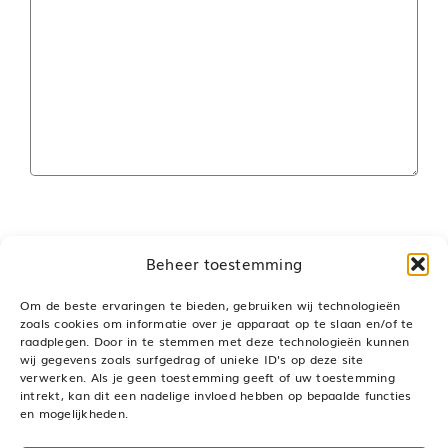
Beheer toestemming
Om de beste ervaringen te bieden, gebruiken wij technologieën
zoals cookies om informatie over je apparaat op te slaan en/of te
raadplegen. Door in te stemmen met deze technologieën kunnen
Deel dit bericht, kies je platform!
wij gegevens zoals surfgedrag of unieke ID's op deze site
verwerken. Als je geen toestemming geeft of uw toestemming
LinkedIn
WhatsApp
Pinterest
E-
mail
intrekt, kan dit een nadelige invloed hebben op bepaalde functies
en mogelijkheden.