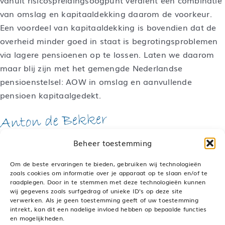
vanuit risicospreidingsoogpunt verdient een combinatie
van omslag en kapitaaldekking daarom de voorkeur.
Een voordeel van kapitaaldekking is bovendien dat de
overheid minder goed in staat is begrotingsproblemen
via lagere pensioenen op te lossen. Laten we daarom
maar blij zijn met het gemengde Nederlandse
pensioenstelsel: AOW in omslag en aanvullende
pensioen kapitaalgedekt.
Bestuurslid VGO Media
Beheer toestemming
Om de beste ervaringen te bieden, gebruiken wij technologieën
zoals cookies om informatie over je apparaat op te slaan en/of te
raadplegen. Door in te stemmen met deze technologieën kunnen
Deel dit bericht, kies je platform!
wij gegevens zoals surfgedrag of unieke ID's op deze site
verwerken. Als je geen toestemming geeft of uw toestemming
LinkedIn
WhatsApp
Pinterest
E-
mail
intrekt, kan dit een nadelige invloed hebben op bepaalde functies
en mogelijkheden.