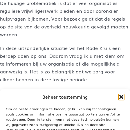
De huidige problematiek is dat er veel organisaties
reguliere vrijwilligerswerk bieden en door corona er
hulpvragen bijkomen. Voor bezoek geldt dat de regels
op de site van de overheid nauwkeurig gevolgd moeten
worden.
In deze uitzonderlijke situatie wil het Rode Kruis een
beroep doen op ons. Daarom vraag ik u met klem om
te informeren bij uw organisatie of die mogelijkheid
aanwezig is. Het is zo belangrijk dat we zorg voor
elkaar hebben in deze lastige periode.
‘
Ready to Help
‘
Beheer toestemming
Om de beste ervaringen te bieden, gebruiken wij technologieën
zoals cookies om informatie over je apparaat op te slaan en/of te
raadplegen. Door in te stemmen met deze technologieën kunnen
Deel dit bericht, kies je platform!
wij gegevens zoals surfgedrag of unieke ID's op deze site
verwerken. Als je geen toestemming geeft of uw toestemming
LinkedIn
WhatsApp
Pinterest
E-