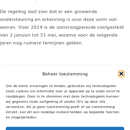
De regeling laat zien dat er een groeiende
ondersteuning en erkenning is voor deze vorm van
wonen. Voor 2024 is de aanvraagperiode vastgesteld
van 2 januari tot 31 mei, waarna voor de volgende
jaren nog ruimere termijnen gelden.
Beheer toestemming
Om de beste ervaringen te bieden, gebruiken wij technologieën
zoals cookies om informatie over je apparaat op te slaan en/of te
raadplegen. Door in te stemmen met deze technologieën kunnen
Deel dit bericht, kies je platform!
wij gegevens zoals surfgedrag of unieke ID's op deze site
verwerken. Als je geen toestemming geeft of uw toestemming
LinkedIn
WhatsApp
Pinterest
E-
mail
intrekt, kan dit een nadelige invloed hebben op bepaalde functies
en mogelijkheden.