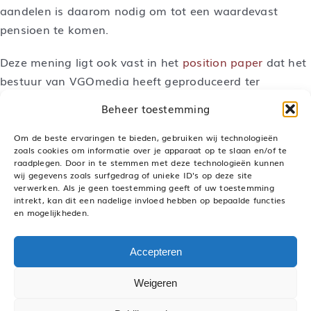
aandelen is daarom nodig om tot een waardevast
pensioen te komen.
Deze mening ligt ook vast in het
position paper
dat het
bestuur van VGOmedia heeft geproduceerd ter
voorbereiding van de gesprekken met sociale partners.
Beheer toestemming
Om de beste ervaringen te bieden, gebruiken wij technologieën
zoals cookies om informatie over je apparaat op te slaan en/of te
raadplegen. Door in te stemmen met deze technologieën kunnen
Deel dit bericht, kies je platform!
wij gegevens zoals surfgedrag of unieke ID's op deze site
verwerken. Als je geen toestemming geeft of uw toestemming
LinkedIn
WhatsApp
Pinterest
E-
mail
intrekt, kan dit een nadelige invloed hebben op bepaalde functies
en mogelijkheden.
Accepteren
© 1971 –
2026 VGOmedia – Alle rechten voorbehouden
Weigeren